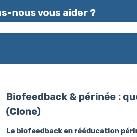
-nous vous aider ?
 champ de recherche est vide.
Biofeedback & périnée : quel
(Clone)
Le biofeedback en rééducation péri