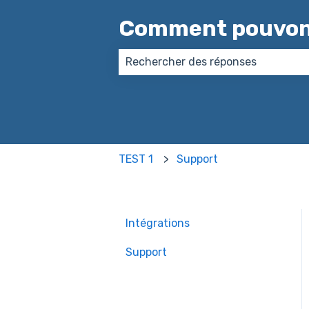
Comment pouvons
Il n'y a aucune suggestion car le
TEST 1
Support
Intégrations
Support