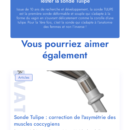
Tester la sonde Tulipe
Issue de 10 ans de recherche et développement, la sonde TULIPE
est la première sonde déformable et souple qui s’adapte à la
forme du vagin en s’ouvrant délicatement comme la corolle d’une
tulipe. Pour la 1ère fois, c’est la sonde qui s’adapte à l’anatomie
des femmes et non l’inverse !
Vous pourriez aimer
également
Articles
Sonde Tulipe : correction de l'asymétrie des
muscles coccygiens