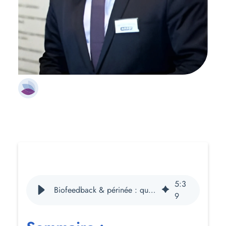
5
:
3
Biofeedback & périnée : quelle utilité ?
9